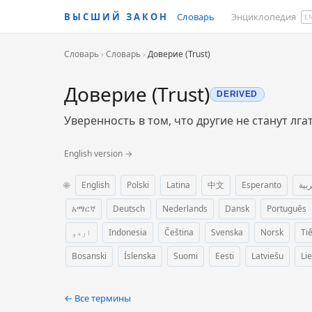
ВЫСШИЙ ЗАКОН
Словарь
Энциклопедия
E
Словарь
›
Словарь
›
Доверие (Trust)
Доверие (Trust)
DERIVED
Уверенность в том, что другие не станут лг
English version →
🌐
English
Polski
Latina
中文
Esperanto
ربية
አማርኛ
Deutsch
Nederlands
Dansk
Português
اردو
Indonesia
Čeština
Svenska
Norsk
Ti
Bosanski
Íslenska
Suomi
Eesti
Latviešu
Li
← Все термины