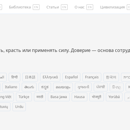
Библиотека
Статьи
О нас
Цивилизация
N
EN
EN
EN
ать, красть или применять силу. Доверие — основа сотру
الع
हिन्दी
日本語
Ελληνικά
Español
Français
한국어
רית
Italiano
తెలుగు
ಕನ್ನಡ
മലയാളം
ગુજરાતી
ਪੰਜਾਬੀ
සිංහල
K
ếng Việt
Türkçe
मराठी
Basa Jawa
Hausa
भोजपुरी
Yorùbá
و
etuvių
Urdu