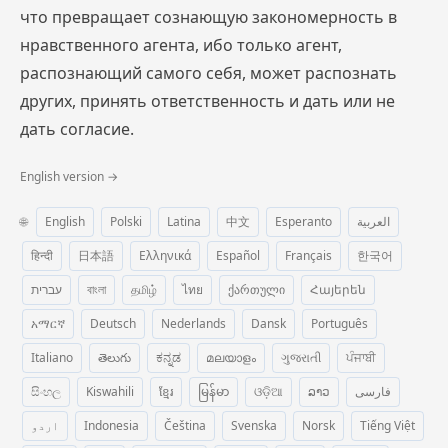
что превращает сознающую закономерность в
нравственного агента, ибо только агент,
распознающий самого себя, может распознать
других, принять ответственность и дать или не
дать согласие.
English version →
🌐
English
Polski
Latina
中文
Esperanto
العربية
हिन्दी
日本語
Ελληνικά
Español
Français
한국어
עברית
বাংলা
தமிழ்
ไทย
ქართული
Հայերեն
አማርኛ
Deutsch
Nederlands
Dansk
Português
Italiano
తెలుగు
ಕನ್ನಡ
മലയാളം
ગુજરાતી
ਪੰਜਾਬੀ
සිංහල
Kiswahili
ខ្មែរ
မြန်မာ
ଓଡ଼ିଆ
ລາວ
فارسی
اردو
Indonesia
Čeština
Svenska
Norsk
Tiếng Việt