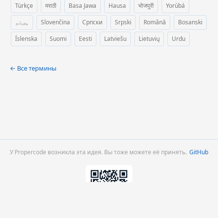
Türkçe
मराठी
Basa Jawa
Hausa
भोजपुरी
Yorùbá
پښتو
Slovenčina
Српски
Srpski
Română
Bosanski
Íslenska
Suomi
Eesti
Latviešu
Lietuvių
Urdu
← Все термины
У Propercode возникла эта идея. Вы тоже можете её принять.
GitHub
Scan to share this page