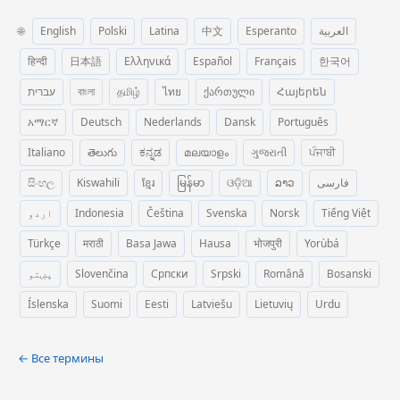
🌐
English
Polski
Latina
中文
Esperanto
العربية
हिन्दी
日本語
Ελληνικά
Español
Français
한국어
עברית
বাংলা
தமிழ்
ไทย
ქართული
Հայերեն
አማርኛ
Deutsch
Nederlands
Dansk
Português
Italiano
తెలుగు
ಕನ್ನಡ
മലയാളം
ગુજરાતી
ਪੰਜਾਬੀ
සිංහල
Kiswahili
ខ្មែរ
မြန်မာ
ଓଡ଼ିଆ
ລາວ
فارسی
اردو
Indonesia
Čeština
Svenska
Norsk
Tiếng Việt
Türkçe
मराठी
Basa Jawa
Hausa
भोजपुरी
Yorùbá
پښتو
Slovenčina
Српски
Srpski
Română
Bosanski
Íslenska
Suomi
Eesti
Latviešu
Lietuvių
Urdu
← Все термины