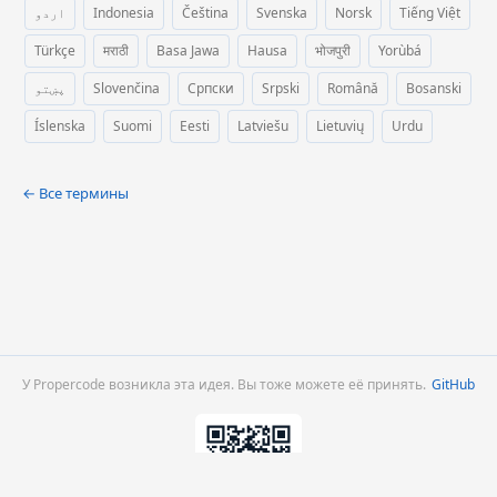
اردو
Indonesia
Čeština
Svenska
Norsk
Tiếng Việt
Türkçe
मराठी
Basa Jawa
Hausa
भोजपुरी
Yorùbá
پښتو
Slovenčina
Српски
Srpski
Română
Bosanski
Íslenska
Suomi
Eesti
Latviešu
Lietuvių
Urdu
← Все термины
У Propercode возникла эта идея. Вы тоже можете её принять.
GitHub