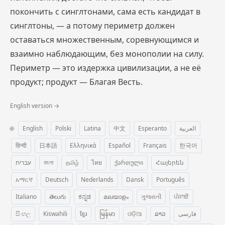
покончить с синглтонами, сама есть кандидат в
синглтоны, — а потому периметр должен
оставаться множественным, соревнующимся и
взаимно наблюдающим, без монополии на силу.
Периметр — это издержка цивилизации, а не её
продукт; продукт — Благая Весть.
English version →
🌐
English
Polski
Latina
中文
Esperanto
العربية
हिन्दी
日本語
Ελληνικά
Español
Français
한국어
עברית
বাংলা
தமிழ்
ไทย
ქართული
Հայերեն
አማርኛ
Deutsch
Nederlands
Dansk
Português
Italiano
తెలుగు
ಕನ್ನಡ
മലയാളം
ગુજરાતી
ਪੰਜਾਬੀ
සිංහල
Kiswahili
ខ្មែរ
မြန်မာ
ଓଡ଼ିଆ
ລາວ
فارسی