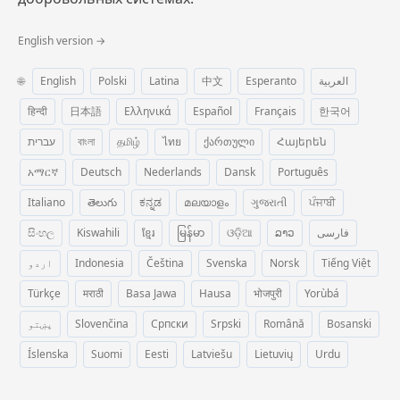
English version →
🌐
English
Polski
Latina
中文
Esperanto
العربية
हिन्दी
日本語
Ελληνικά
Español
Français
한국어
עברית
বাংলা
தமிழ்
ไทย
ქართული
Հայերեն
አማርኛ
Deutsch
Nederlands
Dansk
Português
Italiano
తెలుగు
ಕನ್ನಡ
മലയാളം
ગુજરાતી
ਪੰਜਾਬੀ
සිංහල
Kiswahili
ខ្មែរ
မြန်မာ
ଓଡ଼ିଆ
ລາວ
فارسی
اردو
Indonesia
Čeština
Svenska
Norsk
Tiếng Việt
Türkçe
मराठी
Basa Jawa
Hausa
भोजपुरी
Yorùbá
پښتو
Slovenčina
Српски
Srpski
Română
Bosanski
Íslenska
Suomi
Eesti
Latviešu
Lietuvių
Urdu