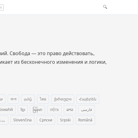
🔍
EN
й. Свобода — это право действовать,
икает из бесконечного изменения и логики,
עב
বাংলা
தமிழ்
ไทย
ქართული
Հայերեն
iswahili
ខ្មែរ
မြန်မာ
ଓଡ଼ିଆ
ລາວ
فارسی
پښت
Slovenčina
Српски
Srpski
Română