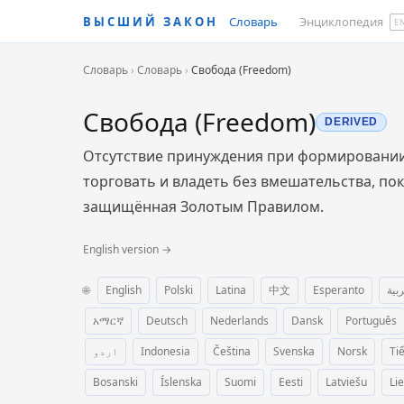
ВЫСШИЙ ЗАКОН
Словарь
Энциклопедия
E
Словарь
›
Словарь
›
Свобода (Freedom)
Свобода (Freedom)
DERIVED
Отсутствие принуждения при формировании 
торговать и владеть без вмешательства, пок
защищённая Золотым Правилом.
English version →
🌐
English
Polski
Latina
中文
Esperanto
ربية
አማርኛ
Deutsch
Nederlands
Dansk
Português
اردو
Indonesia
Čeština
Svenska
Norsk
Ti
Bosanski
Íslenska
Suomi
Eesti
Latviešu
Li