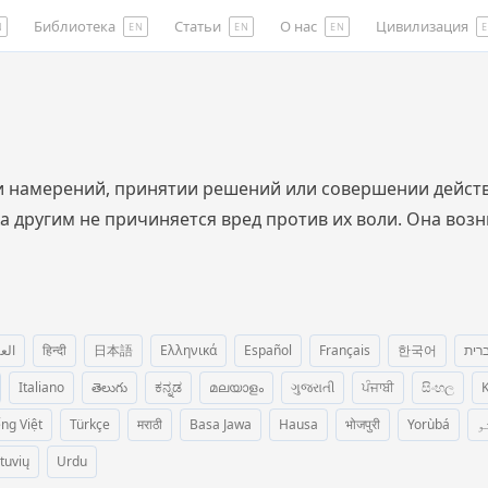
Библиотека
Статьи
О нас
Цивилизация
N
EN
EN
EN
намерений, принятии решений или совершении действи
а другим не причиняется вред против их воли. Она возн
الع
हिन्दी
日本語
Ελληνικά
Español
Français
한국어
רית
Italiano
తెలుగు
ಕನ್ನಡ
മലയാളം
ગુજરાતી
ਪੰਜਾਬੀ
සිංහල
K
ếng Việt
Türkçe
मराठी
Basa Jawa
Hausa
भोजपुरी
Yorùbá
و
etuvių
Urdu