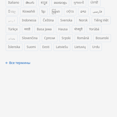
Italiano
తెలుగు
ಕನ್ನಡ
മലയാളം
ગુજરાતી
ਪੰਜਾਬੀ
සිංහල
Kiswahili
ខ្មែរ
မြန်မာ
ଓଡ଼ିଆ
ລາວ
فارسی
اردو
Indonesia
Čeština
Svenska
Norsk
Tiếng Việt
Türkçe
मराठी
Basa Jawa
Hausa
भोजपुरी
Yorùbá
پښتو
Slovenčina
Српски
Srpski
Română
Bosanski
Íslenska
Suomi
Eesti
Latviešu
Lietuvių
Urdu
← Все термины