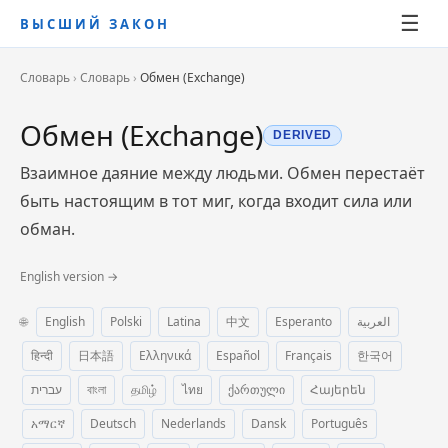
☰
ВЫСШИЙ ЗАКОН
Словарь
›
Словарь
›
Обмен (Exchange)
Обмен (Exchange)
DERIVED
Взаимное даяние между людьми. Обмен перестаёт
быть настоящим в тот миг, когда входит сила или
обман.
English version →
🌐
English
Polski
Latina
中文
Esperanto
العربية
हिन्दी
日本語
Ελληνικά
Español
Français
한국어
עברית
বাংলা
தமிழ்
ไทย
ქართული
Հայերեն
አማርኛ
Deutsch
Nederlands
Dansk
Português