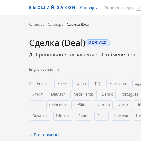
ВЫСШИЙ ЗАКОН
Словарь
Энциклопедия
E
Словарь
›
Словарь
›
Сделка (Deal)
Сделка (Deal)
DERIVED
Добровольное соглашение об обмене ценност
English version →
🌐
English
Polski
Latina
中文
Esperanto
ربية
አማርኛ
Deutsch
Nederlands
Dansk
Português
اردو
Indonesia
Čeština
Svenska
Norsk
Ti
Bosanski
Íslenska
Suomi
Eesti
Latviešu
Li
← Все термины