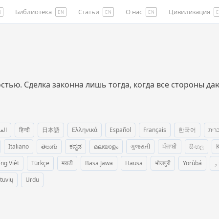
Библиотека
Статьи
О нас
Цивилизация
N
EN
EN
EN
ью. Сделка законна лишь тогда, когда все стороны даю
الع
हिन्दी
日本語
Ελληνικά
Español
Français
한국어
רית
Italiano
తెలుగు
ಕನ್ನಡ
മലയാളം
ગુજરાતી
ਪੰਜਾਬੀ
සිංහල
K
ếng Việt
Türkçe
मराठी
Basa Jawa
Hausa
भोजपुरी
Yorùbá
و
etuvių
Urdu