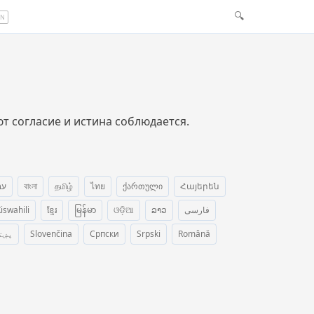
🔍
EN
т согласие и истина соблюдается.
עב
বাংলা
தமிழ்
ไทย
ქართული
Հայերեն
iswahili
ខ្មែរ
မြန်မာ
ଓଡ଼ିଆ
ລາວ
فارسی
پښت
Slovenčina
Српски
Srpski
Română