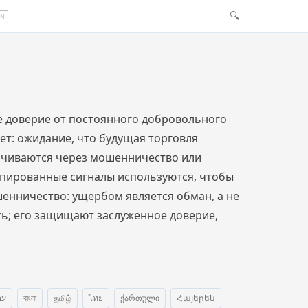
🔍
EN
е доверие от постоянного добровольного
ет: ожидание, что будущая торговля
рачиваются через мошенничество или
копированные сигналы используются, чтобы
шенничество: ущербом является обман, а не
ь; его защищают заслуженное доверие,
ית
বাংলা
தமிழ்
ไทย
ქართული
Հայերեն