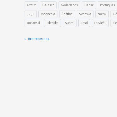
አማርኛ
Deutsch
Nederlands
Dansk
Português
اردو
Indonesia
Čeština
Svenska
Norsk
Ti
Bosanski
Íslenska
Suomi
Eesti
Latviešu
Li
← Все термины