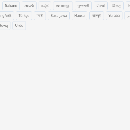
Italiano
తెలుగు
ಕನ್ನಡ
മലയാളം
ગુજરાતી
ਪੰਜਾਬੀ
සිංහල
K
ếng Việt
Türkçe
मराठी
Basa Jawa
Hausa
भोजपुरी
Yorùbá
پ
etuvių
Urdu