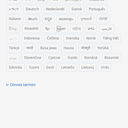
አማርኛ
Deutsch
Nederlands
Dansk
Português
Italiano
తెలుగు
ಕನ್ನಡ
മലയാളം
ગુજરાતી
ਪੰਜਾਬੀ
සිංහල
Kiswahili
ខ្មែរ
မြန်မာ
ଓଡ଼ିଆ
ລາວ
فارسی
اردو
Indonesia
Čeština
Svenska
Norsk
Tiếng Việt
Türkçe
मराठी
Basa Jawa
Hausa
भोजपुरी
Yorùbá
پښتو
Slovenčina
Српски
Srpski
Română
Bosanski
Íslenska
Suomi
Eesti
Latviešu
Lietuvių
Urdu
← Omnes termini