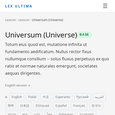
☰
LEX ULTIMA
Lexicon
›
Lexicon
›
Universum (Universe)
Universum (Universe)
BASE
Totum eius quod est, mutatione infinita ut
fundamento aedificatum. Nullus rector fixus
nullumque consilium -- solus fluxus perpetuus ex quo
ratio et normae naturales emergunt, societates
aequas dirigentes.
English version →
🌐
English
Polski
中文
Esperanto
Русский
العربية
हिन्दी
日本語
Ελληνικά
Español
Français
한국어
עברית
বাংলা
தமிழ்
ไทย
ქართული
Հայերեն