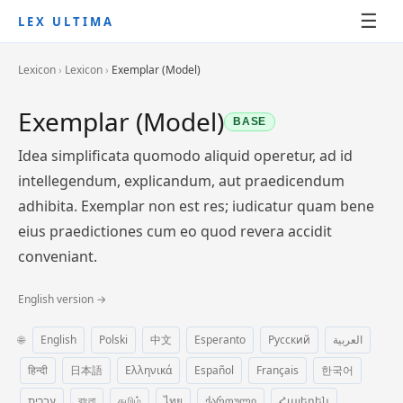
☰
LEX ULTIMA
Lexicon
›
Lexicon
›
Exemplar (Model)
Exemplar (Model)
BASE
Idea simplificata quomodo aliquid operetur, ad id
intellegendum, explicandum, aut praedicendum
adhibita. Exemplar non est res; iudicatur quam bene
eius praedictiones cum eo quod revera accidit
conveniant.
English version →
🌐
English
Polski
中文
Esperanto
Русский
العربية
हिन्दी
日本語
Ελληνικά
Español
Français
한국어
עברית
বাংলা
தமிழ்
ไทย
ქართული
Հայերեն