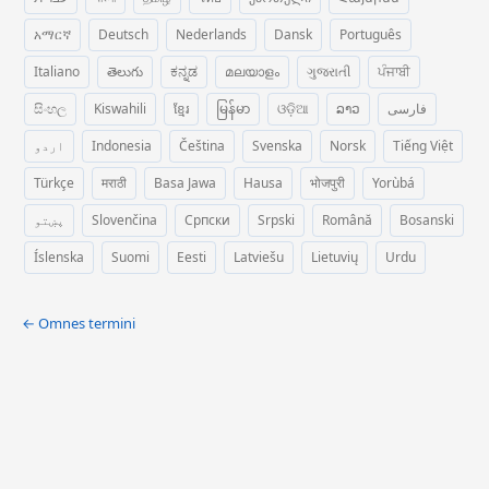
አማርኛ
Deutsch
Nederlands
Dansk
Português
Italiano
తెలుగు
ಕನ್ನಡ
മലയാളം
ગુજરાતી
ਪੰਜਾਬੀ
සිංහල
Kiswahili
ខ្មែរ
မြန်မာ
ଓଡ଼ିଆ
ລາວ
فارسی
اردو
Indonesia
Čeština
Svenska
Norsk
Tiếng Việt
Türkçe
मराठी
Basa Jawa
Hausa
भोजपुरी
Yorùbá
پښتو
Slovenčina
Српски
Srpski
Română
Bosanski
Íslenska
Suomi
Eesti
Latviešu
Lietuvių
Urdu
← Omnes termini