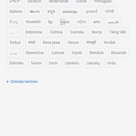
አማርኛ
Deutsch
Nederlands
Dansk
Português
Italiano
తెలుగు
ಕನ್ನಡ
മലയാളം
ગુજરાતી
ਪੰਜਾਬੀ
සිංහල
Kiswahili
ខ្មែរ
မြန်မာ
ଓଡ଼ିଆ
ລາວ
فارسی
اردو
Indonesia
Čeština
Svenska
Norsk
Tiếng Việt
Türkçe
मराठी
Basa Jawa
Hausa
भोजपुरी
Yorùbá
پښتو
Slovenčina
Српски
Srpski
Română
Bosanski
Íslenska
Suomi
Eesti
Latviešu
Lietuvių
Urdu
← Omnes termini