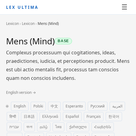
☰
LEX ULTIMA
Lexicon
›
Lexicon
›
Mens (Mind)
Mens (Mind)
BASE
Complexus processuum qui cogitationes, ideas,
praedictiones, iudicia, et perceptiones producit. Mens
est ubi actio mentalis fit, processus tam conscios
quam non conscios includens.
English version →
🌐
English
Polski
中文
Esperanto
Русский
العربية
हिन्दी
日本語
Ελληνικά
Español
Français
한국어
עברית
বাংলা
தமிழ்
ไทย
ქართული
Հայերեն