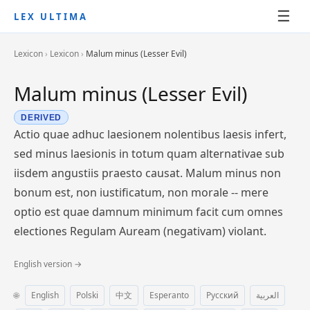
☰
LEX ULTIMA
Lexicon
›
Lexicon
›
Malum minus (Lesser Evil)
Malum minus (Lesser Evil)
DERIVED
Actio quae adhuc laesionem nolentibus laesis infert,
sed minus laesionis in totum quam alternativae sub
iisdem angustiis praesto causat. Malum minus non
bonum est, non iustificatum, non morale -- mere
optio est quae damnum minimum facit cum omnes
electiones Regulam Auream (negativam) violant.
English version →
🌐
English
Polski
中文
Esperanto
Русский
العربية