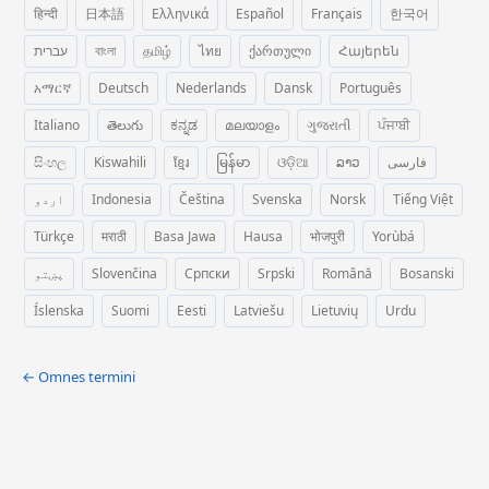
हिन्दी
日本語
Ελληνικά
Español
Français
한국어
עברית
বাংলা
தமிழ்
ไทย
ქართული
Հայերեն
አማርኛ
Deutsch
Nederlands
Dansk
Português
Italiano
తెలుగు
ಕನ್ನಡ
മലയാളം
ગુજરાતી
ਪੰਜਾਬੀ
සිංහල
Kiswahili
ខ្មែរ
မြန်မာ
ଓଡ଼ିଆ
ລາວ
فارسی
اردو
Indonesia
Čeština
Svenska
Norsk
Tiếng Việt
Türkçe
मराठी
Basa Jawa
Hausa
भोजपुरी
Yorùbá
پښتو
Slovenčina
Српски
Srpski
Română
Bosanski
Íslenska
Suomi
Eesti
Latviešu
Lietuvių
Urdu
← Omnes termini