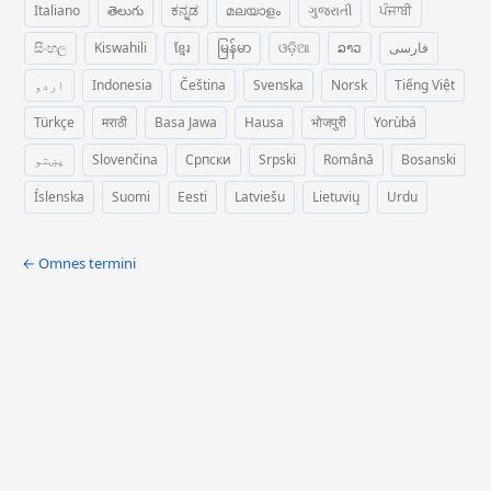
Italiano
తెలుగు
ಕನ್ನಡ
മലയാളം
ગુજરાતી
ਪੰਜਾਬੀ
සිංහල
Kiswahili
ខ្មែរ
မြန်မာ
ଓଡ଼ିଆ
ລາວ
فارسی
اردو
Indonesia
Čeština
Svenska
Norsk
Tiếng Việt
Türkçe
मराठी
Basa Jawa
Hausa
भोजपुरी
Yorùbá
پښتو
Slovenčina
Српски
Srpski
Română
Bosanski
Íslenska
Suomi
Eesti
Latviešu
Lietuvių
Urdu
← Omnes termini