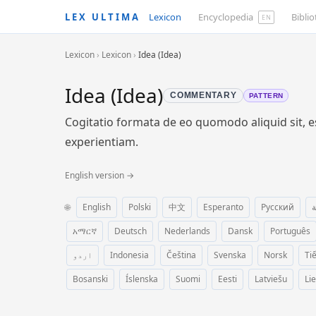
LEX ULTIMA
Lexicon
Encyclopedia
Bibli
EN
Lexicon
›
Lexicon
›
Idea (Idea)
Idea (Idea)
COMMENTARY
PATTERN
Cogitatio formata de eo quomodo aliquid sit, e
experientiam.
English version →
🌐
English
Polski
中文
Esperanto
Русский
ة
አማርኛ
Deutsch
Nederlands
Dansk
Português
اردو
Indonesia
Čeština
Svenska
Norsk
Ti
Bosanski
Íslenska
Suomi
Eesti
Latviešu
Li