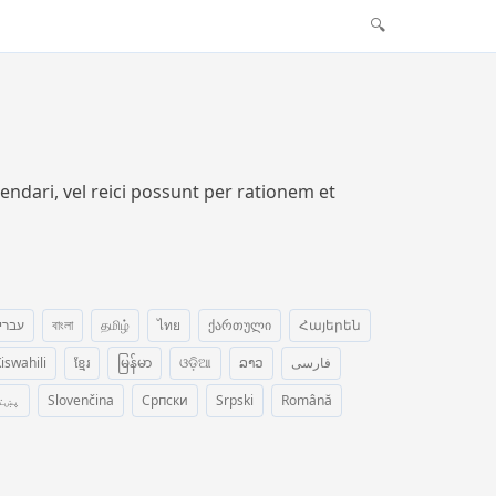
🔍
ndari, vel reici possunt per rationem et
עברי
বাংলা
தமிழ்
ไทย
ქართული
Հայերեն
iswahili
ខ្មែរ
မြန်မာ
ଓଡ଼ିଆ
ລາວ
فارسی
پښت
Slovenčina
Српски
Srpski
Română