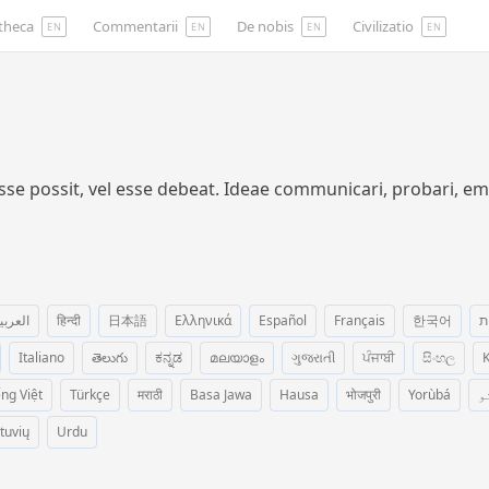
otheca
Commentarii
De nobis
Civilizatio
EN
EN
EN
EN
sse possit, vel esse debeat. Ideae communicari, probari, eme
العربي
हिन्दी
日本語
Ελληνικά
Español
Français
한국어
ת
Italiano
తెలుగు
ಕನ್ನಡ
മലയാളം
ગુજરાતી
ਪੰਜਾਬੀ
සිංහල
K
ếng Việt
Türkçe
मराठी
Basa Jawa
Hausa
भोजपुरी
Yorùbá
و
etuvių
Urdu