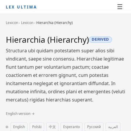
☰
LEX ULTIMA
Lexicon
›
Lexicon
›
Hierarchia (Hierarchy)
Hierarchia (Hierarchy)
DERIVED
Structura ubi quidam potestatem super alios sibi
vindicant, saepe sine consensu. Hierarchiae legitimae
fiunt tantum per voluntarium pactum; coactae
coactionem et errorem gignunt, cum potestas
incitamenta neglegat et ignorantiam diffundat. In
mutatione infinita, ordines plani et emergentes (veluti
mercatus) rigidas hierarchias superant.
English version →
🌐
English
Polski
中文
Esperanto
Русский
العربية