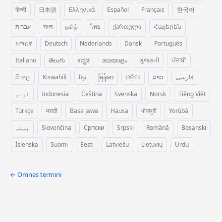
हिन्दी
日本語
Ελληνικά
Español
Français
한국어
עברית
বাংলা
தமிழ்
ไทย
ქართული
Հայերեն
አማርኛ
Deutsch
Nederlands
Dansk
Português
Italiano
తెలుగు
ಕನ್ನಡ
മലയാളം
ગુજરાતી
ਪੰਜਾਬੀ
සිංහල
Kiswahili
ខ្មែរ
မြန်မာ
ଓଡ଼ିଆ
ລາວ
فارسی
اردو
Indonesia
Čeština
Svenska
Norsk
Tiếng Việt
Türkçe
मराठी
Basa Jawa
Hausa
भोजपुरी
Yorùbá
پښتو
Slovenčina
Српски
Srpski
Română
Bosanski
Íslenska
Suomi
Eesti
Latviešu
Lietuvių
Urdu
← Omnes termini