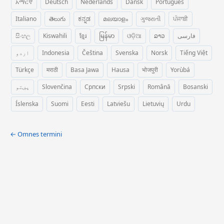
አማርኛ
Deutsch
Nederlands
Dansk
Português
Italiano
తెలుగు
ಕನ್ನಡ
മലയാളം
ગુજરાતી
ਪੰਜਾਬੀ
සිංහල
Kiswahili
ខ្មែរ
မြန်မာ
ଓଡ଼ିଆ
ລາວ
فارسی
اردو
Indonesia
Čeština
Svenska
Norsk
Tiếng Việt
Türkçe
मराठी
Basa Jawa
Hausa
भोजपुरी
Yorùbá
پښتو
Slovenčina
Српски
Srpski
Română
Bosanski
Íslenska
Suomi
Eesti
Latviešu
Lietuvių
Urdu
← Omnes termini