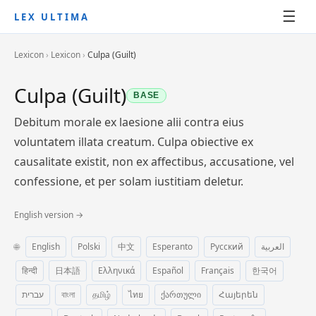
☰
LEX ULTIMA
Lexicon
›
Lexicon
›
Culpa (Guilt)
Culpa (Guilt)
BASE
Debitum morale ex laesione alii contra eius
voluntatem illata creatum. Culpa obiective ex
causalitate existit, non ex affectibus, accusatione, vel
confessione, et per solam iustitiam deletur.
English version →
🌐
English
Polski
中文
Esperanto
Русский
العربية
हिन्दी
日本語
Ελληνικά
Español
Français
한국어
עברית
বাংলা
தமிழ்
ไทย
ქართული
Հայերեն