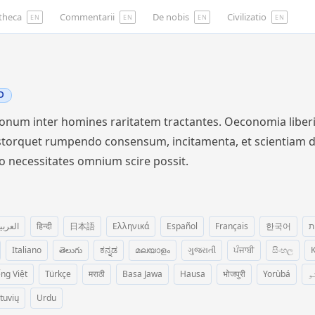
otheca
Commentarii
De nobis
Civilizatio
EN
EN
EN
EN
D
um inter homines raritatem tractantes. Oeconomia liberi c
distorquet rumpendo consensum, incitamenta, et scientiam 
mo necessitates omnium scire possit.
العربي
हिन्दी
日本語
Ελληνικά
Español
Français
한국어
ת
Italiano
తెలుగు
ಕನ್ನಡ
മലയാളം
ગુજરાતી
ਪੰਜਾਬੀ
සිංහල
K
ếng Việt
Türkçe
मराठी
Basa Jawa
Hausa
भोजपुरी
Yorùbá
و
etuvių
Urdu