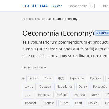
LEX ULTIMA
Lexicon
Encyclopedia
Bibli
EN
Lexicon
›
Lexicon
›
Oeconomia (Economy)
Oeconomia (Economy)
DERIVE
Tela voluntariorum commerciorum et production
cum vis (ut praescriptiones aut tributa) eam 
sine consiliis centralibus se ordinant, cum ne
English version →
🌐
English
Polski
中文
Esperanto
Русский
ة
አማርኛ
Deutsch
Nederlands
Dansk
Português
اردو
Indonesia
Čeština
Svenska
Norsk
Ti
Bosanski
Íslenska
Suomi
Eesti
Latviešu
Li