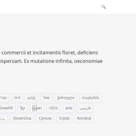
🔍
ommercii et incitamentis floret, deficiens
dispersam. Ex mutatione infinita, oeconomiae
עברי
বাংলা
தமிழ்
ไทย
ქართული
Հայերեն
iswahili
ខ្មែរ
မြန်မာ
ଓଡ଼ିଆ
ລາວ
فارسی
پښت
Slovenčina
Српски
Srpski
Română