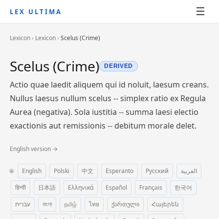
☰
LEX ULTIMA
Lexicon
›
Lexicon
›
Scelus (Crime)
Scelus (Crime)
DERIVED
Actio quae laedit aliquem qui id noluit, laesum creans.
Nullus laesus nullum scelus -- simplex ratio ex Regula
Aurea (negativa). Sola iustitia -- summa laesi electio
exactionis aut remissionis -- debitum morale delet.
English version →
🌐
English
Polski
中文
Esperanto
Русский
العربية
हिन्दी
日本語
Ελληνικά
Español
Français
한국어
עברית
বাংলা
தமிழ்
ไทย
ქართული
Հայերեն