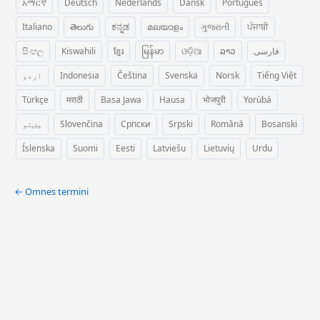
አማርኛ
Deutsch
Nederlands
Dansk
Português
Italiano
తెలుగు
ಕನ್ನಡ
മലയാളം
ગુજરાતી
ਪੰਜਾਬੀ
සිංහල
Kiswahili
ខ្មែរ
မြန်မာ
ଓଡ଼ିଆ
ລາວ
فارسی
اردو
Indonesia
Čeština
Svenska
Norsk
Tiếng Việt
Türkçe
मराठी
Basa Jawa
Hausa
भोजपुरी
Yorùbá
پښتو
Slovenčina
Српски
Srpski
Română
Bosanski
Íslenska
Suomi
Eesti
Latviešu
Lietuvių
Urdu
← Omnes termini