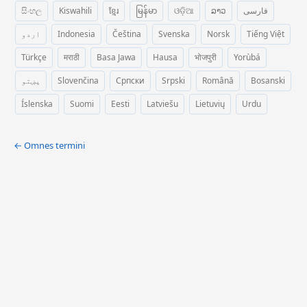
සිංහල
Kiswahili
ខ្មែរ
မြန်မာ
ଓଡ଼ିଆ
ລາວ
فارسی
اردو
Indonesia
Čeština
Svenska
Norsk
Tiếng Việt
Türkçe
मराठी
Basa Jawa
Hausa
भोजपुरी
Yorùbá
پښتو
Slovenčina
Српски
Srpski
Română
Bosanski
Íslenska
Suomi
Eesti
Latviešu
Lietuvių
Urdu
← Omnes termini