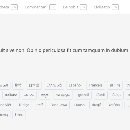
otheca
Commentarii
De nobis
Civilizatio
EN
EN
EN
EN
gruit sive non. Opinio periculosa fit cum tamquam in dub
العربي
हिन्दी
日本語
Ελληνικά
Español
Français
한국어
ת
Italiano
తెలుగు
ಕನ್ನಡ
മലയാളം
ગુજરાતી
ਪੰਜਾਬੀ
සිංහල
K
ếng Việt
Türkçe
मराठी
Basa Jawa
Hausa
भोजपुरी
Yorùbá
و
etuvių
Urdu