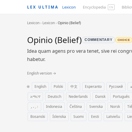
LEX ULTIMA
Lexicon
Encyclopedia
Bibli
EN
Lexicon
›
Lexicon
›
Opinio (Belief)
Opinio (Belief)
COMMENTARY
CHOICE
Idea quam agens pro vera tenet, sive rei con
habetur.
English version →
🌐
English
Polski
中文
Esperanto
Русский
ة
አማርኛ
Deutsch
Nederlands
Dansk
Português
اردو
Indonesia
Čeština
Svenska
Norsk
Ti
Bosanski
Íslenska
Suomi
Eesti
Latviešu
Li