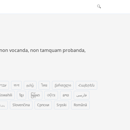
🔍
ium non vocanda, non tamquam probanda,
עברי
বাংলা
தமிழ்
ไทย
ქართული
Հայերեն
iswahili
ខ្មែរ
မြန်မာ
ଓଡ଼ିଆ
ລາວ
فارسی
پښت
Slovenčina
Српски
Srpski
Română