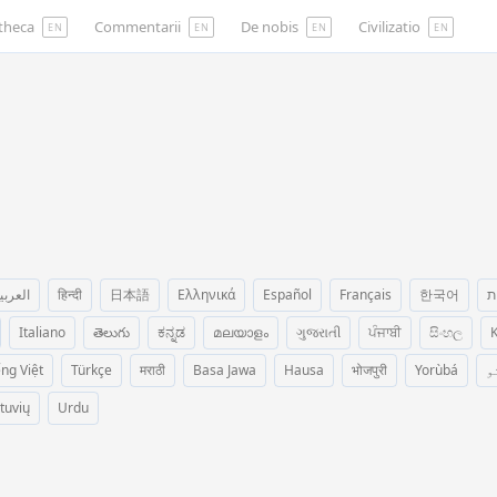
otheca
Commentarii
De nobis
Civilizatio
EN
EN
EN
EN
العربي
हिन्दी
日本語
Ελληνικά
Español
Français
한국어
ת
Italiano
తెలుగు
ಕನ್ನಡ
മലയാളം
ગુજરાતી
ਪੰਜਾਬੀ
සිංහල
K
ếng Việt
Türkçe
मराठी
Basa Jawa
Hausa
भोजपुरी
Yorùbá
و
etuvių
Urdu