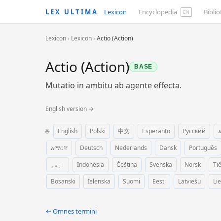
LEX ULTIMA
Lexicon
Encyclopedia
Bibli
EN
Lexicon
›
Lexicon
›
Actio (Action)
Actio (Action)
BASE
Mutatio in ambitu ab agente effecta.
English version →
🌐
English
Polski
中文
Esperanto
Русский
ة
አማርኛ
Deutsch
Nederlands
Dansk
Português
اردو
Indonesia
Čeština
Svenska
Norsk
Ti
Bosanski
Íslenska
Suomi
Eesti
Latviešu
Li
← Omnes termini