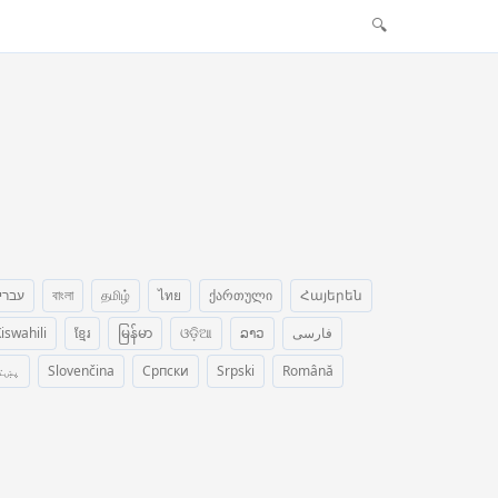
🔍
עברי
বাংলা
தமிழ்
ไทย
ქართული
Հայերեն
iswahili
ខ្មែរ
မြန်မာ
ଓଡ଼ିଆ
ລາວ
فارسی
پښت
Slovenčina
Српски
Srpski
Română