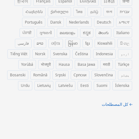
한국어
Français
Español
Ελληνικά
日本語
हिन्दी
עברית
বাংলা
தமிழ்
ไทย
ქართული
Հայերեն
Português
Dansk
Nederlands
Deutsch
አማርኛ
ਪੰਜਾਬੀ
ગુજરાતી
മലയാളം
ಕನ್ನಡ
తెలుగు
Italiano
සිංහල
Kiswahili
ខ្មែរ
မြန်မာ
ଓଡ଼ିଆ
ລາວ
فارسی
اردو
Indonesia
Čeština
Svenska
Norsk
Tiếng Việt
Yorùbá
भोजपुरी
Hausa
Basa Jawa
मराठी
Türkçe
پښتو
Slovenčina
Српски
Srpski
Română
Bosanski
Urdu
Lietuvių
Latviešu
Eesti
Suomi
Íslenska
← كل المصطلحات