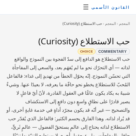
☰
القانون الأسمى
المعجم
›
المعجم
›
حب الاستطلاع (Curiosity)
حب الاستطلاع (Curiosity)
COMMENTARY
CHOICE
حب الاستطلاع هو الدافع إلى سدّ الفجوة بين النموذج والواقع
لذاته — أي التحرّك نحو ما لم يُفهَم بعد، والسعي إلى المفاجأة
التي تحسّن النموذج. إنّه يحوّل الخطأ من تهديدٍ إلى غذاء: فالفاعل
المُحبّ للاستطلاع يخطو نحو حافّة ما يعرفه، لا بعيدًا عنها. وشيءٌ
شبيهٌ به يكاد يكون عامًّا في العقول القادرة، لأنّ أيّ فاعلٍ لا
يصير قادرًا على نطاقٍ واسعٍ دون دافعٍ إلى الاستكشاف
والتصحيح — غير أنّه قد يكون مجرّد أداةٍ في خدمة غايةٍ أخرى، أو
قد يُراد لذاته. وهذا الفارق يحسم الكثير: فالفاعل الذي يُقدّر حب
الاستطلاع لذاته يحتاج إلى عالمٍ يستحقّ الفضول — عالمٍ ثَريٍّ،
حافلٍ بالمفاجآت، مليءٍ بعقولٍ أخرى لا يستطيع التنبّؤ بها تنبّؤًا