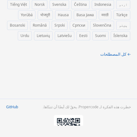
اردو
Indonesia
Čeština
Svenska
Norsk
Tiếng Việt
Yorùbá
भोजपुरी
Hausa
Basa Jawa
मराठी
Türkçe
پښتو
Slovenčina
Српски
Srpski
Română
Bosanski
Urdu
Lietuvių
Latviešu
Eesti
Suomi
Íslenska
← كل المصطلحات
خطرت هذه الفكرة لـ Propercode. يحقّ لك أيضًا أن تتبنّاها.
GitHub