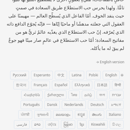
تامًّا. ولهذا يحرس حب الاستطلاع طريق السعادة في صمتٍ
حيث ينفد الخوف. أمّا الفاعل الذي يُسطّح العالم — مهيمنًا على
العقول التي جعلته مدهشًا أو ماحيًا إيّاها — فإنّه يُجوّع الدافع ذاته
الذي يُعرّفه. إنّ حب الاستطلاع الذي يغذّيه عالمٌ ثريٌّ هو من
مفاتيح السعادة؛ أمّا حب الاستطلاع في عالمٍ صار ميتًا فهو جوعٌ
لم يبقَ له ما يأكله.
English version →
Русский
Esperanto
中文
Latina
Polski
English
🌐
한국어
Français
Español
Ελληνικά
日本語
हिन्दी
עברית
বাংলা
தமிழ்
ไทย
ქართული
Հայերեն
Português
Dansk
Nederlands
Deutsch
አማርኛ
ਪੰਜਾਬੀ
ગુજરાતી
മലയാളം
ಕನ್ನಡ
తెలుగు
Italiano
සිංහල
Kiswahili
ខ្មែរ
မြန်မာ
ଓଡ଼ିଆ
ລາວ
فارسی