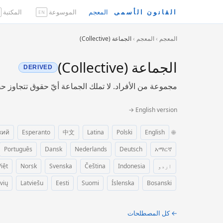
القانون الأسمى
المعجم
الموسوعة
المكتبة
EN
المعجم
›
المعجم
›
الجماعة (Collective)
الجماعة (Collective)
DERIVED
مجموعة من الأفراد. لا تملك الجماعة أيّ حقوق تتجاوز ح
English version →
кий
Esperanto
中文
Latina
Polski
English
🌐
Português
Dansk
Nederlands
Deutsch
አማርኛ
اردو
Indonesia
Čeština
Svenska
Norsk
iệt
vių
Latviešu
Eesti
Suomi
Íslenska
Bosanski
← كل المصطلحات