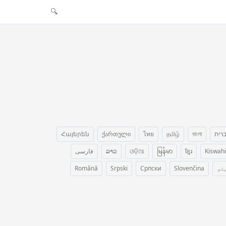
🔍
רית
বাংলা
தமிழ்
ไทย
ქართული
Հայերեն
Kiswahi
ខ្មែរ
မြန်မာ
ଓଡ଼ିଆ
ລາວ
فارسی
تو
Slovenčina
Српски
Srpski
Română