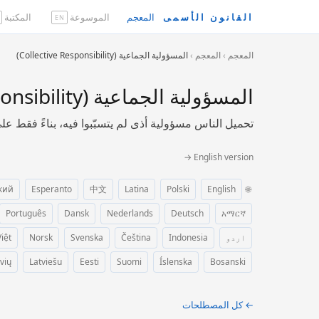
القانون الأسمى
المعجم
الموسوعة
المكتبة
EN
المعجم
›
المعجم
›
المسؤولية الجماعية (Collective Responsibility)
المسؤولية الجماعية (Collective Responsibility)
تحميل الناس مسؤولية أذى لم يتسبّبوا فيه، بناءً فقط على
English version →
кий
Esperanto
中文
Latina
Polski
English
🌐
Português
Dansk
Nederlands
Deutsch
አማርኛ
اردو
Indonesia
Čeština
Svenska
Norsk
iệt
vių
Latviešu
Eesti
Suomi
Íslenska
Bosanski
← كل المصطلحات