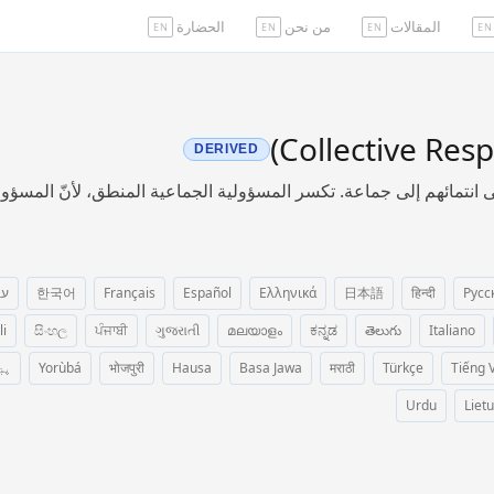
المقالات
من نحن
الحضارة
EN
EN
EN
EN
DERIVED
 انتمائهم إلى جماعة. تكسر المسؤولية الجماعية المنطق، لأنّ المسؤولية 
Русс
हिन्दी
日本語
Ελληνικά
Español
Français
한국어
עב
li
සිංහල
ਪੰਜਾਬੀ
ગુજરાતી
മലയാളം
ಕನ್ನಡ
తెలుగు
Italiano
Tiếng V
Türkçe
मराठी
Basa Jawa
Hausa
भोजपुरी
Yorùbá
پښ
Urdu
Lietu