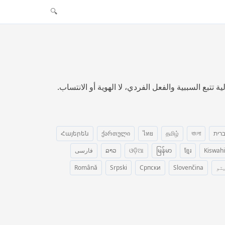
🔍
تتبع السببية والفعل الفردي، لا الهوية أو الانتساب.
רית
বাংলা
தமிழ்
ไทย
ქართული
Հայերեն
Kiswahi
ខ្មែរ
မြန်မာ
ଓଡ଼ିଆ
ລາວ
فارسی
تو
Slovenčina
Српски
Srpski
Română