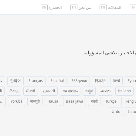
المقالات
من نحن
الحضارة
EN
EN
EN
EN
 الاختيار تتلاشى المسؤولية.
Русс
हिन्दी
日本語
Ελληνικά
Español
Français
한국어
עב
li
සිංහල
ਪੰਜਾਬੀ
ગુજરાતી
മലയാളം
ಕನ್ನಡ
తెలుగు
Italiano
Tiếng V
Türkçe
मराठी
Basa Jawa
Hausa
भोजपुरी
Yorùbá
پښ
Urdu
Lietu