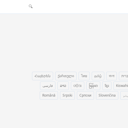
🔍
רית
বাংলা
தமிழ்
ไทย
ქართული
Հայերեն
Kiswahi
ខ្មែរ
မြန်မာ
ଓଡ଼ିଆ
ລາວ
فارسی
تو
Slovenčina
Српски
Srpski
Română