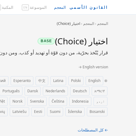
القانون الأسمى
المعجم
الموسوعة
المكتبة
EN
المعجم
›
المعجم
›
اختيار (Choice)
اختيار (Choice)
BASE
قرار يُتّخذ بحرّية، من دون قوّة أو تهديد أو كذب. ومن دون
English version →
кий
Esperanto
中文
Latina
Polski
English
🌐
Português
Dansk
Nederlands
Deutsch
አማርኛ
اردو
Indonesia
Čeština
Svenska
Norsk
iệt
vių
Latviešu
Eesti
Suomi
Íslenska
Bosanski
← كل المصطلحات