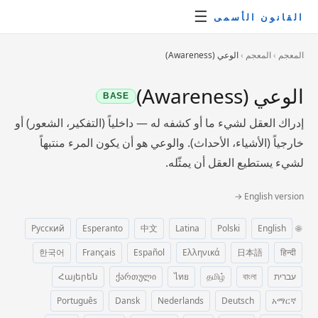
☰
القانون الأسمى
المعجم
›
المعجم
›
الوعي (Awareness)
الوعي (Awareness)
BASE
إدراك العقل لشيء ما أو كشفه له — داخلياً (التفكير، الشعور) أو
خارجياً (الأشياء، الأحداث). والوعي هو أن يكون المرء منتبهاً
لشيء يستطيع العقل أن يمثّله.
English version →
Русский
Esperanto
中文
Latina
Polski
English
🌐
한국어
Français
Español
Ελληνικά
日本語
हिन्दी
עברית
বাংলা
தமிழ்
ไทย
ქართული
Հայերեն
Português
Dansk
Nederlands
Deutsch
አማርኛ