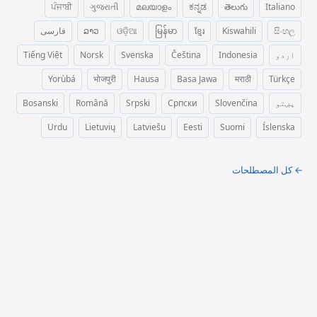
ਪੰਜਾਬੀ
ગુજરાતી
മലയാളം
ಕನ್ನಡ
తెలుగు
Italiano
සිංහල
Kiswahili
ខ្មែរ
မြန်မာ
ଓଡ଼ିଆ
ລາວ
فارسی
اردو
Indonesia
Čeština
Svenska
Norsk
Tiếng Việt
Yorùbá
भोजपुरी
Hausa
Basa Jawa
मराठी
Türkçe
پښتو
Slovenčina
Српски
Srpski
Română
Bosanski
Urdu
Lietuvių
Latviešu
Eesti
Suomi
Íslenska
← كل المصطلحات